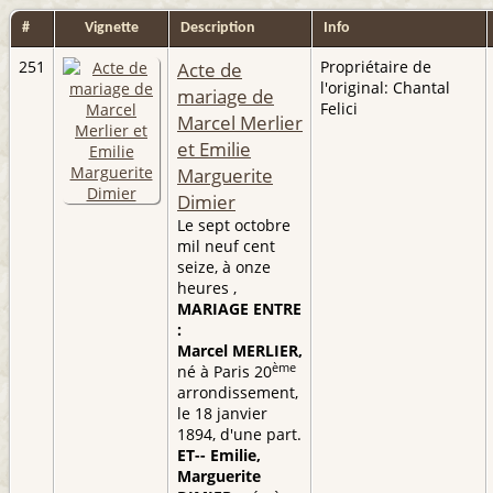
#
Vignette
Description
Info
251
Acte de
Propriétaire de
l'original: Chantal
mariage de
Felici
Marcel Merlier
et Emilie
Marguerite
Dimier
Le sept octobre
mil neuf cent
seize, à onze
heures ,
MARIAGE ENTRE
:
Marcel MERLIER,
ème
né à Paris 20
arrondissement,
le 18 janvier
1894, d'une part.
ET-- Emilie,
Marguerite