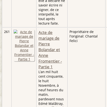
elle a déclaré ne
savoir écrire ni
signer, de ce
interpellé, le
tout après
lecture faite.
261
Acte de
Propriétaire de
l'original: Chantal
mariage de
Felici
Pierre
Bolandar et
Anne
Fromentier -
Partie 1
L’an mil huit
cent cinquante,
le huit
Novembre, à
neuf heures du
matin,
pardevant nous
Edmé Malâtray,