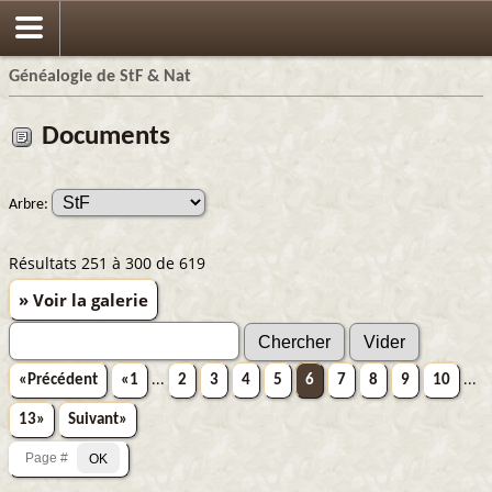
Généalogie de StF & Nat
Documents
Arbre:
Résultats 251 à 300 de 619
» Voir la galerie
«Précédent
«1
...
2
3
4
5
6
7
8
9
10
...
13»
Suivant»