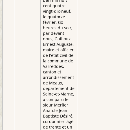
L'an mil huit
cent quatre
vingt-dix-neuf,
le quatorze
février, six
heures du soir,
par devant
nous, Guilloux
Ernest Auguste,
maire et officier
de l'état civil de
la commune de
Varreddes,
canton et
arrondissement
de Meaux,
département de
Seine-et-Marne,
a comparu le
sieur Merlier
Anatole Jean
Baptiste Désiré,
cordonnier, âgé
de trente et un