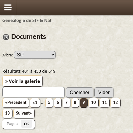
Généalogie de StF & Nat
Documents
Arbre:
Résultats 401 à 450 de 619
» Voir la galerie
«Précédent
«1
...
5
6
7
8
9
10
11
12
13
Suivant»