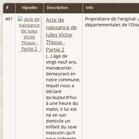
#
Vignette
Description
Info
401
Acte de
Propriétaire de l'original:
départementales de l'Ois
naissance de
Jules Victor
Thioux -
Partie 2
(...) âgé de
vingt-neuf ans,
manœuvrier,
demeurant en
notre commune,
lequel nous a
déclaré
qu'aujourd'hui
à une heure du
matin, il lui est
né en son
domicile un
enfant du sexe
masculin qu'il
nous présente