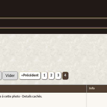
«Précédent
1
2
3
4
Info
 à cette photo - Details cachés.