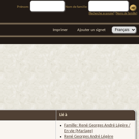
Prénom:
Nom de famille:
[
Recherche avancée
] [
Noms de famille
]
Imprimer
Ajouter un signet
Lié à
Famille: René Georges André Légère /
En vie (Mariage)
René Georges André Légère