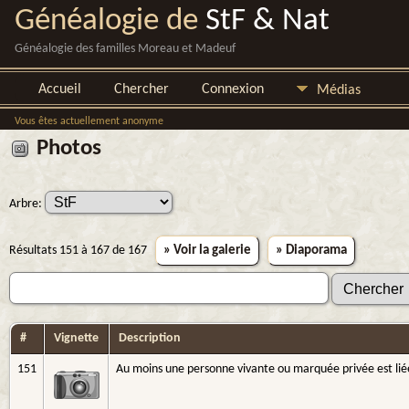
Généalogie de
StF & Nat
Généalogie des familles Moreau et Madeuf
Accueil
Chercher
Connexion
Médias
Vous êtes actuellement anonyme
Photos
Arbre:
Résultats 151 à 167 de 167
» Voir la galerie
» Diaporama
#
Vignette
Description
151
Au moins une personne vivante ou marquée privée est liée