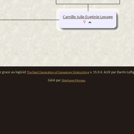
Camille Julie Eugénie Lepage
e grace au logiciel
v. 15.0.4, écrit par Darrin Ly
The Next Generation of Genealogy Sitebuilding
Géré par
.
Stéphane Moreau