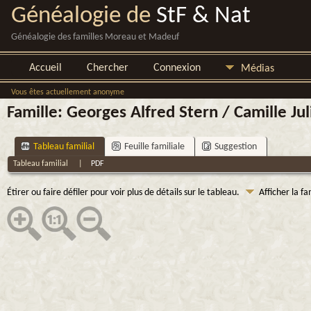
Généalogie de
StF & Nat
Généalogie des familles Moreau et Madeuf
Accueil
Chercher
Connexion
Médias
Vous êtes actuellement anonyme
Famille: Georges Alfred Stern / Camille Ju
Tableau familial
Feuille familiale
Suggestion
Tableau familial
|
PDF
Étirer ou faire défiler pour voir plus de détails sur le tableau.
Afficher la fa