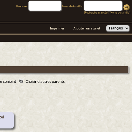
Prénom:
Nom de famille:
[
Recherche avancée
] [
Noms de famille
]
Imprimer
Ajouter un signet
re conjoint
Choisir d'autres parents
tel