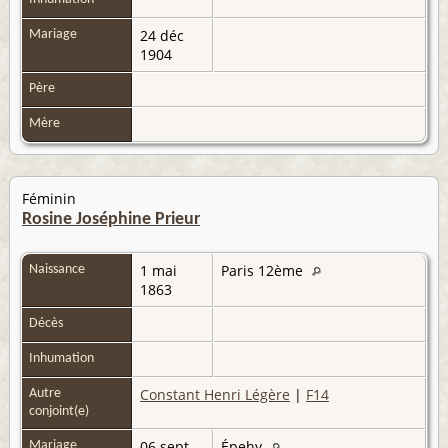
24 déc
Mariage
1904
Père
Mère
Féminin
Rosine Joséphine Prieur
1 mai
Paris 12ème
Naissance
1863
Décès
Inhumation
Constant Henri Légère
|
F14
Autre
conjoint(e)
06 sept
Épehy
Mariage