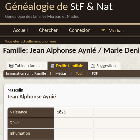
Généalogie de
StF & Nat
Généalogie des familles Moreau et Madeuf
Accueil
Chercher
Connexion
Médias
Vous êtes actuellement anonyme
Famille: Jean Alphonse Aynié / Marie Denis
Tableau familial
Feuille familiale
Suggestion
Information sur la Famille
|
Médias
|
Tout
|
PDF
Masculin
Jean Alphonse Aynié
Naissance
1825
Décès
Inhumation