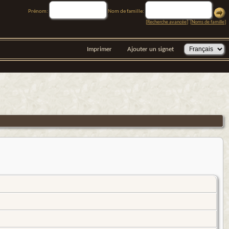
Prénom:
Nom de famille:
[
Recherche avancée
] [
Noms de famille
]
Imprimer
Ajouter un signet