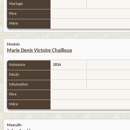
Mariage
Père
Mère
Féminin
Marie Denis Victoire Chailloux
Naissance
1834
Décès
Inhumation
Père
Mère
Masculin