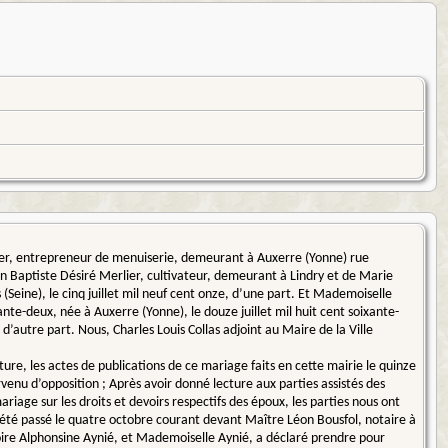
ier, entrepreneur de menuiserie, demeurant à Auxerre (Yonne) rue
ean Baptiste Désiré Merlier, cultivateur, demeurant à Lindry et de Marie
eine), le cinq juillet mil neuf cent onze, d’une part. Et Mademoiselle
e-deux, née à Auxerre (Yonne), le douze juillet mil huit cent soixante-
d’autre part. Nous, Charles Louis Collas adjoint au Maire de la Ville
ture, les actes de publications de ce mariage faits en cette mairie le quinze
rvenu d’opposition ; Après avoir donné lecture aux parties assistés des
riage sur les droits et devoirs respectifs des époux, les parties nous ont
 a été passé le quatre octobre courant devant Maître Léon Bousfol, notaire à
re Alphonsine Aynié, et Mademoiselle Aynié, a déclaré prendre pour