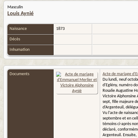
Masculin
Louis Aynié
Naissance
1873
Décès
Inhumation
Documents
Acte de mariage d'E
Du lundi, neuf octo
d'Eglény, numéro dou
Rosalie Augustine Ho
Victoire Alphonsine 
sept, fille majeure d
d’Argenteuil, délégu
Vu l’acte de naissanc
septembre et en celle
témoins ci-après nomm
déclaré, conformémen
Argenteuil. Ensuite