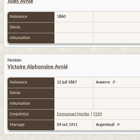
Jules Aynié
Naissance
1860
Décès
Inhumation
Féminin
Victoire Alphonsine Aynié
Naissance
12 juil 1867
Auxerre
Décès
Inhumation
Conjoint(e)
Emmanuel Merlier
|
F299
Mariage
09 oct 1911
Argenteuil