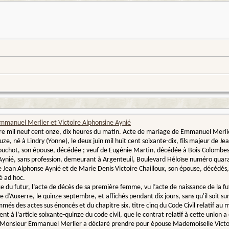
mmanuel Merlier et Victoire Alphonsine Aynié
bre mil neuf cent onze, dix heures du matin. Acte de mariage de Emmanuel Merl
ze, né à Lindry (Yonne), le deux juin mil huit cent soixante-dix, fils majeur de J
uchot, son épouse, décédée ; veuf de Eugénie Martin, décédée à Bois-Colombes (S
Aynié, sans profession, demeurant à Argenteuil, Boulevard Héloïse numéro quarant
e Jean Alphonse Aynié et de Marie Denis Victoire Chailloux, son épouse, décédés, 
é ad hoc.
e du futur, l’acte de décès de sa première femme, vu l’acte de naissance de la fu
 d’Auxerre, le quinze septembre, et affichés pendant dix jours, sans qu'il soit su
és des actes sus énoncés et du chapitre six, titre cinq du Code Civil relatif au ma
t à l’article soixante-quinze du code civil, que le contrat relatif à cette union
, Monsieur Emmanuel Merlier a déclaré prendre pour épouse Mademoiselle Victoi