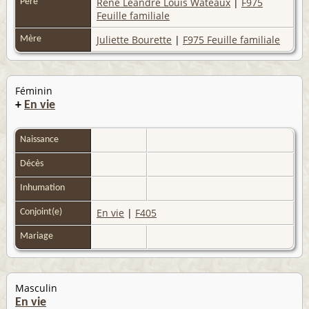
René Léandre Louis Wateaux
|
F975
Père
Feuille familiale
Juliette Bourette
|
F975 Feuille familiale
Mère
Féminin
+
En vie
Naissance
Décès
Inhumation
En vie
|
F405
Conjoint(e)
Mariage
Masculin
En vie