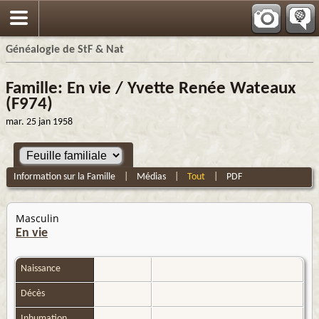
Généalogie de StF & Nat
Famille: En vie / Yvette Renée Wateaux
(F974)
mar. 25 jan 1958
Information sur la Famille
|
Médias
|
Tout
|
PDF
Masculin
En vie
Naissance
Décès
Inhumation