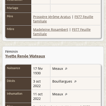
Mariage
Prospère Jérôme Aratus
|
F977 Feuille
Père
familiale
Madeleine Rosambert
|
F977 Feuille
Mère
familiale
Féminin
Yvette Renée Wateaux
17 fév
Meaux
Naissance
1930
3 oct
Bouillargues
Décès
2022
11 oct
Meaux
Inhumation
2022