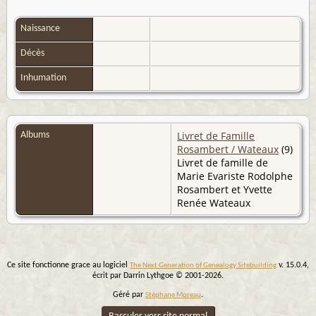
Naissance
Décès
Inhumation
Livret de Famille
Albums
Rosambert / Wateaux
(9)
Livret de famille de
Marie Evariste Rodolphe
Rosambert et Yvette
Renée Wateaux
Ce site fonctionne grace au logiciel
v. 15.0.4,
The Next Generation of Genealogy Sitebuilding
écrit par Darrin Lythgoe © 2001-2026.
Géré par
.
Stéphane Moreau