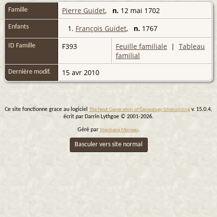
Pierre Guidet
,
n.
12 mai 1702
Famille
Enfants
1.
François Guidet
,
n.
1767
F393
Feuille familiale
|
Tableau
ID Famille
familial
15 avr 2010
Dernière modif.
Ce site fonctionne grace au logiciel
v. 15.0.4,
The Next Generation of Genealogy Sitebuilding
écrit par Darrin Lythgoe © 2001-2026.
Géré par
.
Stéphane Moreau
Basculer vers site normal