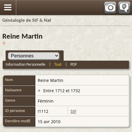
Généalogie de StF & Nat
Reine Martin
Information Personnelle
|
Tout
|
PDF
Reine
Martin
Nom
Entre 1712 et 1732
Naissance
Féminin
Genre
I1112
StF
ID personne
15 avr 2010
Dernière modif.