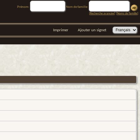
Prénom:
Nom de famille:
[
Recherche avancée
] [
Noms de famille
]
Imprimer
Ajouter un signet