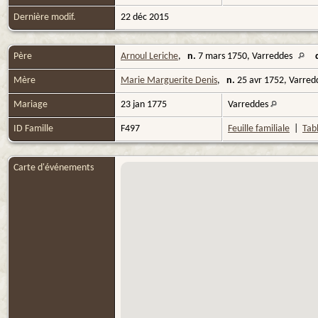
Dernière modif.
22 déc 2015
Père
Arnoul Leriche
,
n.
7 mars 1750, Varreddes
Mère
Marie Marguerite Denis
,
n.
25 avr 1752, Varre
Mariage
23 jan 1775
Varreddes
ID Famille
F497
Feuille familiale
|
Tabl
Carte d'événements