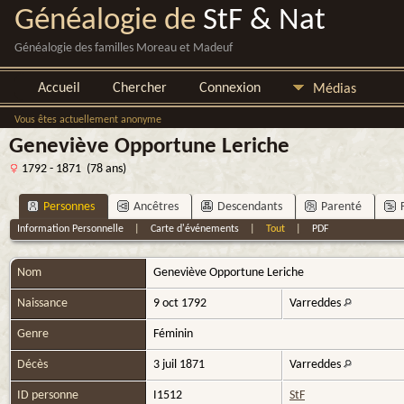
Généalogie de
StF & Nat
Généalogie des familles Moreau et Madeuf
Accueil
Chercher
Connexion
Médias
Vous êtes actuellement anonyme
Geneviève Opportune Leriche
1792 - 1871 (78 ans)
Personnes
Ancêtres
Descendants
Parenté
Information Personnelle
|
Carte d'événements
|
Tout
|
PDF
Nom
Geneviève Opportune
Leriche
Naissance
9 oct 1792
Varreddes
Genre
Féminin
Décès
3 juil 1871
Varreddes
ID personne
I1512
StF