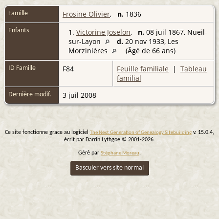
Frosine Olivier
,
n.
1836
Famille
Enfants
1.
Victorine Joselon
,
n.
08 juil 1867, Nueil-
sur-Layon
d.
20 nov 1933, Les
Morzinières
(Âgé de 66 ans)
F84
Feuille familiale
|
Tableau
ID Famille
familial
3 juil 2008
Dernière modif.
Ce site fonctionne grace au logiciel
v. 15.0.4,
The Next Generation of Genealogy Sitebuilding
écrit par Darrin Lythgoe © 2001-2026.
Géré par
.
Stéphane Moreau
Basculer vers site normal