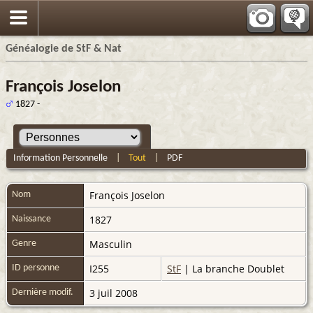
Généalogie de StF & Nat
François Joselon
1827 -
Information Personnelle
|
Tout
|
PDF
François
Joselon
Nom
1827
Naissance
Masculin
Genre
I255
StF
| La branche Doublet
ID personne
3 juil 2008
Dernière modif.