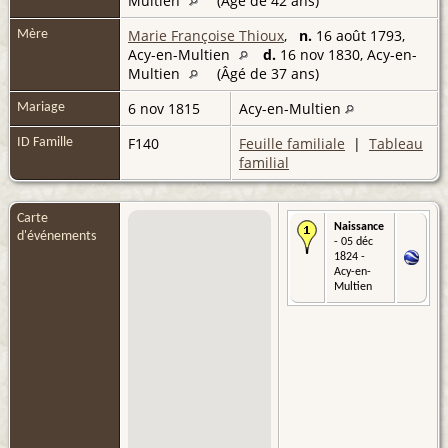
Multien
(Âgé de 42 ans)
Marie Françoise Thioux
,
n.
16 août 1793,
Mère
Acy-en-Multien
d.
16 nov 1830, Acy-en-
Multien
(Âgé de 37 ans)
6 nov 1815
Acy-en-Multien
Mariage
F140
Feuille familiale
|
Tableau
ID Famille
familial
Carte
Naissance
d'événements
- 05 déc
1824 -
Acy-en-
Multien