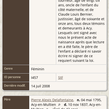
tourneur, âgé de vingt six
ans, oncle de l'enfant du
côté maternelle, et de
Claude Louis Bernier,
justissier, âgé de soixante et
onze ans, tous deux témoins
et demeurants à Acy.
Lesquels ont signé avec
nous le présent acte de
naissance après que lecture
en a été faite, le père de
l'enfant a déclaré ni savoir
écrire ni signer de ce
requiert suivant la loi.
Féminin
Genre
I457
StF
ID personne
14 juil 2008
Dernière modif.
Pierre Alexis Delafontaine
,
n.
04 mai 1795,
Père
Acy-en-Multien
d.
10 nov 1837, Acy-en-