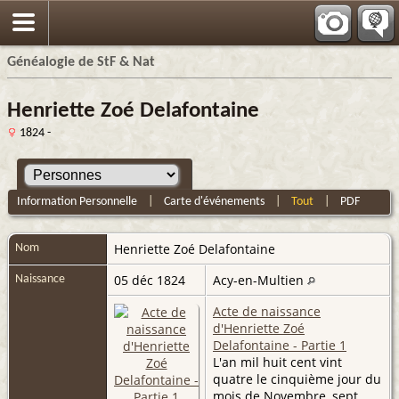
Généalogie de StF & Nat
Henriette Zoé Delafontaine
1824 -
Information Personnelle
|
Carte d'événements
|
Tout
|
PDF
Henriette Zoé
Delafontaine
Nom
05 déc 1824
Acy-en-Multien
Naissance
Acte de naissance
d'Henriette Zoé
Delafontaine - Partie 1
L'an mil huit cent vint
quatre le cinquième jour du
mois de Novembre, sept