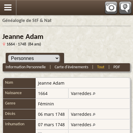
Généalogie de StF & Nat
Jeanne Adam
1664 - 1748 (84 ans)
Information Personnelle
|
Carte d'événements
|
Tout
|
PDF
Jeanne
Adam
Nom
1664
Varreddes
Naissance
Féminin
Genre
06 mars 1748
Varreddes
Décès
07 mars 1748
Varreddes
Inhumation