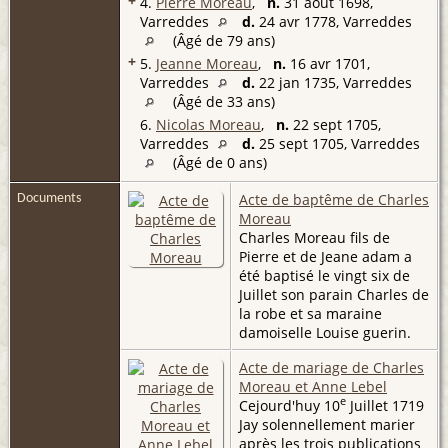
+
4.
Pierre Moreau
,
n.
31 août 1698,
Varreddes
d.
24 avr 1778, Varreddes
(Âgé de 79 ans)
+
5.
Jeanne Moreau
,
n.
16 avr 1701,
Varreddes
d.
22 jan 1735, Varreddes
(Âgé de 33 ans)
6.
Nicolas Moreau
,
n.
22 sept 1705,
Varreddes
d.
25 sept 1705, Varreddes
(Âgé de 0 ans)
Acte de baptême de Charles
Documents
Moreau
Charles Moreau fils de
Pierre et de Jeane adam a
été baptisé le vingt six de
Juillet son parain Charles de
la robe et sa maraine
damoiselle Louise guerin.
Acte de mariage de Charles
Moreau et Anne Lebel
e
Cejourd'huy 10
Juillet 1719
Jay solennellement marier
après les trois publications