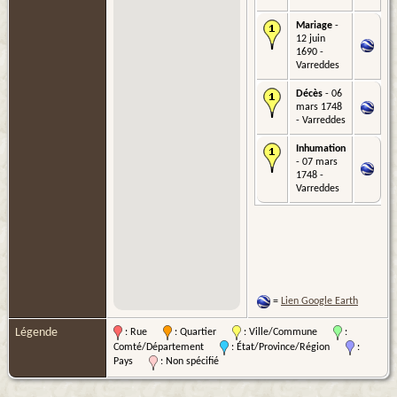
Mariage
-
12 juin
1690 -
Varreddes
Décès
- 06
mars 1748
- Varreddes
Inhumation
- 07 mars
1748 -
Varreddes
=
Lien Google Earth
Légende
: Rue
: Quartier
: Ville/Commune
:
Comté/Département
: État/Province/Région
:
Pays
: Non spécifié