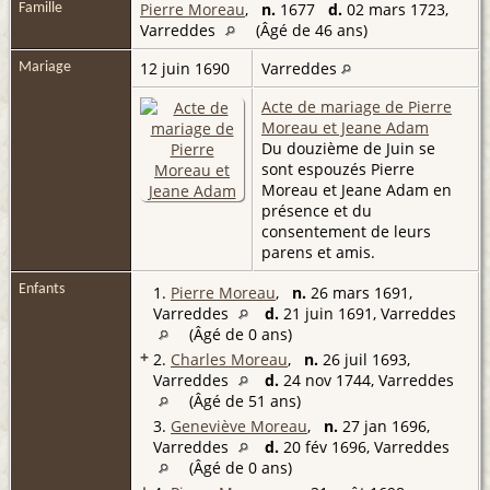
Pierre Moreau
,
n.
1677
d.
02 mars 1723,
Famille
Varreddes
(Âgé de 46 ans)
12 juin 1690
Varreddes
Mariage
Acte de mariage de Pierre
Moreau et Jeane Adam
Du douzième de Juin se
sont espouzés Pierre
Moreau et Jeane Adam en
présence et du
consentement de leurs
parens et amis.
Enfants
1.
Pierre Moreau
,
n.
26 mars 1691,
Varreddes
d.
21 juin 1691, Varreddes
(Âgé de 0 ans)
+
2.
Charles Moreau
,
n.
26 juil 1693,
Varreddes
d.
24 nov 1744, Varreddes
(Âgé de 51 ans)
3.
Geneviève Moreau
,
n.
27 jan 1696,
Varreddes
d.
20 fév 1696, Varreddes
(Âgé de 0 ans)