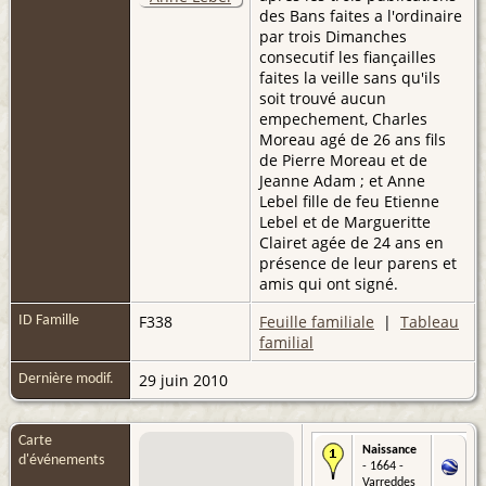
des Bans faites a l'ordinaire
par trois Dimanches
consecutif les fiançailles
faites la veille sans qu'ils
soit trouvé aucun
empechement, Charles
Moreau agé de 26 ans fils
de Pierre Moreau et de
Jeanne Adam ; et Anne
Lebel fille de feu Etienne
Lebel et de Margueritte
Clairet agée de 24 ans en
présence de leur parens et
amis qui ont signé.
F338
Feuille familiale
|
Tableau
ID Famille
familial
29 juin 2010
Dernière modif.
Carte
Naissance
d'événements
- 1664 -
Varreddes