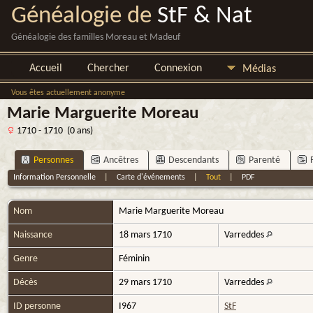
Généalogie de
StF & Nat
Généalogie des familles Moreau et Madeuf
Accueil
Chercher
Connexion
Médias
Vous êtes actuellement anonyme
Marie Marguerite Moreau
1710 - 1710 (0 ans)
Personnes
Ancêtres
Descendants
Parenté
Information Personnelle
|
Carte d'événements
|
Tout
|
PDF
Nom
Marie Marguerite
Moreau
Naissance
18 mars 1710
Varreddes
Genre
Féminin
Décès
29 mars 1710
Varreddes
ID personne
I967
StF