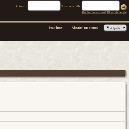
Prénom:
Nom de famille:
[
Recherche avancée
] [
Noms de famille
]
Imprimer
Ajouter un signet