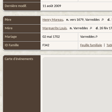
Dernière modif.
11 août 2009
Père
Henry Moreau
,
n.
vers 1679, Varreddes
d.
Mère
Marguerite Louis
,
n.
Varreddes
d.
26 fév 1
Mariage
02 mai 1702
Varreddes
ID Famille
F342
Feuille familiale
|
Tabl
Carte d'événements