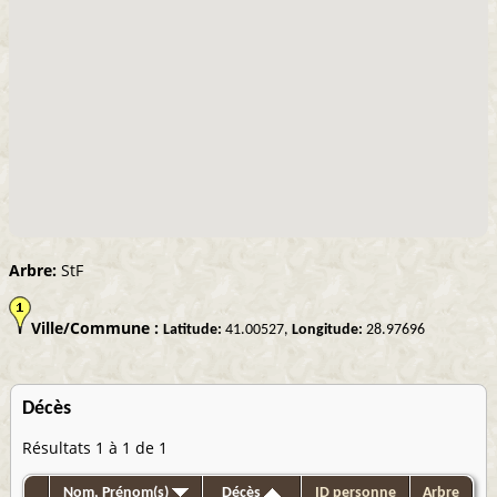
Arbre:
StF
Ville/Commune :
Latitude:
41.00527,
Longitude:
28.97696
Décès
Résultats 1 à 1 de 1
Nom, Prénom(s)
Décès
ID personne
Arbre