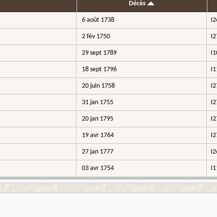
Décès
6 août 1738
I2
2 fév 1750
I2
29 sept 1789
I1
18 sept 1796
I1
20 juin 1758
I2
31 jan 1755
I2
20 jan 1795
I2
19 avr 1764
I2
27 jan 1777
I2
03 avr 1754
I1