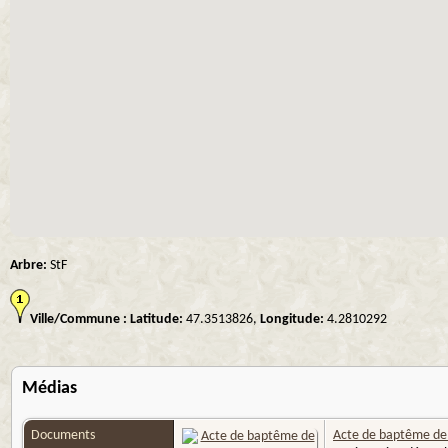
Arbre:
StF
Ville/Commune :
Latitude:
47.3513826,
Longitude:
4.2810292
Médias
Documents
Acte de baptême de B