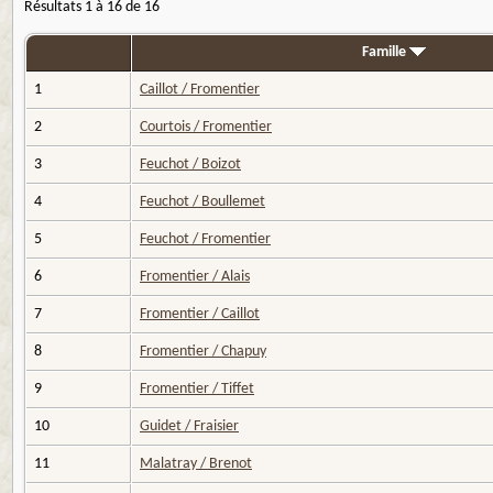
Résultats 1 à 16 de 16
Famille
1
Caillot / Fromentier
2
Courtois / Fromentier
3
Feuchot / Boizot
4
Feuchot / Boullemet
5
Feuchot / Fromentier
6
Fromentier / Alais
7
Fromentier / Caillot
8
Fromentier / Chapuy
9
Fromentier / Tiffet
10
Guidet / Fraisier
11
Malatray / Brenot