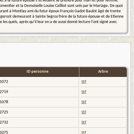
 et à la future épouse s’ils veulent se prendre pour mari et pour femme,
entier et la Demoiselle Louise Cailliot sont unis par le Mariage. De quoi
urant à Montlay ami du futur époux François Gadot Baulot âgé de trente
rgeront demeurant à Sainte Segros frère de la future épouse et de Etienne
es quels, après qu’il leur en a de aussi donné lecture l’ont signé avec
ID personne
Arbre
I1072
StF
I2719
StF
I1078
StF
I2725
StF
I2732
StF
I1075
StF