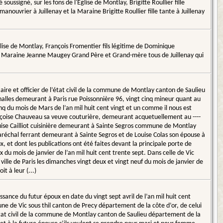
ussigné, sur les fons de l'Eglise de Montlay, Brigitte Roullier fille
nouvrier à Juillenay et la Maraine Brigitte Roullier fille tante à Juillenay
glise de Montlay, François Fromentier fils légitime de Dominique
 la Maraine Jeanne Maugey Grand Père et Grand-mère tous de Juillenay qui
aire et officier de l’état civil de la commune de Montlay canton de Saulieu
alles demeurant à Paris rue Poissonnière 96, vingt cinq mineur quant au
nq du mois de Mars de l’an mil huit cent vingt et un comme il nous est
Françoise Chauveau sa veuve couturière, demeurant acquetuellement au ----
uise Cailliot cuisinière demeurant à Sainte Segros commune de Montlay
 Maréchal ferrant demeurant à Sainte Segros et de Louise Colas son épouse à
 et dont les publications ont été faites devant la principale porte de
u mois de janvier de l’an mil huit cent trente sept. Dans celle de Vic
ville de Paris les dimanches vingt deux et vingt neuf du mois de janvier de
t à leur (...)
issance du futur époux en date du vingt sept avril de l’an mil huit cent
mune de Vic sous thil canton de Precy département de la côte d’or, de celui
 l’état civil de la commune de Montlay canton de Saulieu département de la