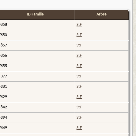
ID Famille
Arbre
F858
StF
F850
StF
F857
StF
F856
StF
F855
StF
F377
StF
F381
StF
F829
StF
F842
StF
F394
StF
F849
StF