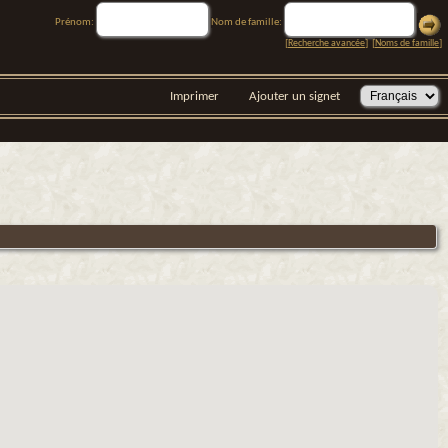
Prénom:
Nom de famille:
[
Recherche avancée
] [
Noms de famille
]
Imprimer
Ajouter un signet