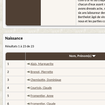
côte d’or et du chap
chacun d’eux ayant r
avons dressés acte,
six ans laboureur de
Berthelot âgé de vin
nous et les parties c
Naissance
Résultats 1 à 23 de 23
Nom, Prénom(s)
1
Alais, Marguerite
2
Brenot, Pierrette
3
Chemisotte, Dominique
4
Courtois, Claude
5
Fromentier, Anne
6
Fromentier, Claude