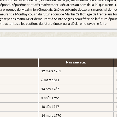
itre six du titre du code civil, intitulé du Mariage, avons demandé au futur époux
épondu séparément et affirmativement, déclarons au nom de la loi que René From
 sa présence de Maximilien Choublais, âgé de soixante douze ans maréchal deme
meurant à Montlay cousin du futur époux de Martin Cailliot âgé de trente ans fo
gt sept ans manouvrier demeurant à Sainte Segros beau frère de la future épouse l
ontractantes a les ceptions du future époux qui a déclaré ne savoir le faire.
Naissance
12 mars 1733
6 mars 1811
14 nov 1767
5 août 1792
10 déc 1747
14 mars 1770