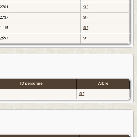
I2701
StF
I2737
StF
I1115
StF
I2697
StF
ID personne
Arbre
StF