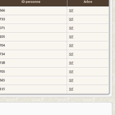
ID personne
Arbre
666
StF
733
StF
071
StF
105
StF
704
StF
734
StF
738
StF
705
StF
665
StF
115
StF