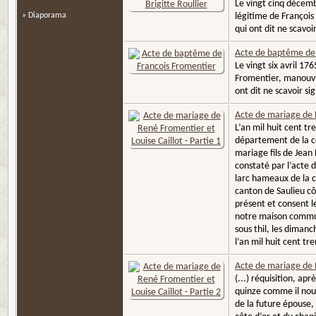
Le vingt cinq décembr
» Diaporama
légitime de François 
qui ont dit ne scavoir
Acte de baptême de 
Le vingt six avril 1
Fromentier, manouvri
ont dit ne scavoir si
Acte de mariage de R
L’an mil huit cent t
département de la cô
mariage fils de Jean
constaté par l’acte 
larc hameaux de la 
canton de Saulieu cô
présent et consent l
notre maison commune
sous thil, les diman
l’an mil huit cent tr
Acte de mariage de R
(...) réquisition, ap
quinze comme il nous 
de la future épouse,