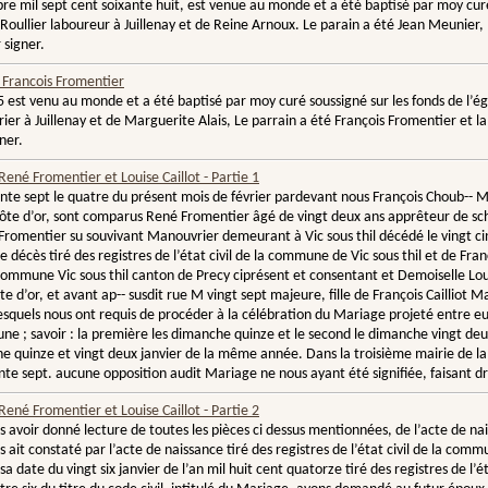
e mil sept cent soixante huit, est venue au monde et a été baptisé par moy curé so
Roullier laboureur à Juillenay et de Reine Arnoux. Le parain a été Jean Meunier, ma
 signer.
Francois Fromentier
765 est venu au monde et a été baptisé par moy curé soussigné sur les fonds de l’é
er à Juillenay et de Marguerite Alais, Le parrain a été François Fromentier et
gner.
ené Fromentier et Louise Caillot - Partie 1
rente sept le quatre du présent mois de février pardevant nous François Choub-- M
te d’or, sont comparus René Fromentier âgé de vingt deux ans apprêteur de sch
 Fromentier su souvivant Manouvrier demeurant à Vic sous thil décédé le vingt ci
de décès tiré des registres de l’état civil de la commune de Vic sous thil et de 
commune Vic sous thil canton de Precy ciprésent et consentant et Demoiselle Lo
te d’or, et avant ap-- susdit rue M vingt sept majeure, fille de François Cailliot
esquels nous ont requis de procéder à la célébration du Mariage projeté entre eux,
 ; savoir : la première les dimanche quinze et le second le dimanche vingt deux d
che quinze et vingt deux janvier de la même année. Dans la troisième mairie de la 
ente sept. aucune opposition audit Mariage ne nous ayant été signifiée, faisant droi
ené Fromentier et Louise Caillot - Partie 2
rès avoir donné lecture de toutes les pièces ci dessus mentionnées, de l’acte de na
ait constaté par l’acte de naissance tiré des registres de l’état civil de la com
 sa date du vingt six janvier de l’an mil huit cent quatorze tiré des registres de