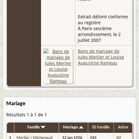
Extrait délivré conforme
au registre
À Paris seizième
arrondissement, le 2
juillet 2007
Bans de mariage de
Jules Merlier et Louise
Augustine Rameau
Mariage
Résultats 1 à 1 de 1
Famille
Mariage
ID Famille
Arbre
1
Merlier / Michenaud
12 jan 1926
F45
StF