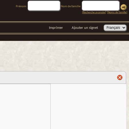
Prénom:
Nom de famille:
[
Recherche avancée
] [
Noms de famille
]
Imprimer
Ajouter un signet