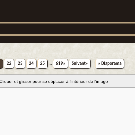
1
22
23
24
25
...
619»
Suivant»
» Diaporama