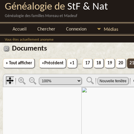
Généalogie de
StF & Nat
Généalogie des familles Moreau et Madeuf
Accueil
Chercher
Connexion
Médias
Vous êtes actuellement anonyme
Documents
» Tout afficher
«Précédent
«1
...
17
18
19
20
2