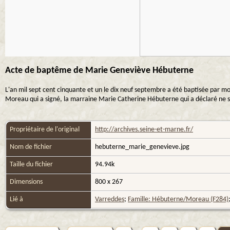
Acte de baptême de Marie Geneviève Hébuterne
L'an mil sept cent cinquante et un le dix neuf septembre a été baptisée par moi
Moreau qui a signé, la marraine Marie Catherine Hébuterne qui a déclaré ne scav
Propriétaire de l'original
http://archives.seine-et-marne.fr/
Nom de fichier
hebuterne_marie_genevieve.jpg
Taille du fichier
94.94k
Dimensions
800 x 267
Lié à
Varreddes
;
Famille: Hébuterne/Moreau (F284)