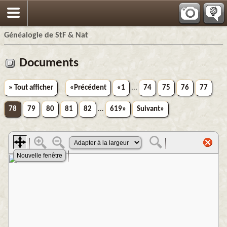
Généalogie de StF & Nat
Documents
» Tout afficher
«Précédent
«1
...
74
75
76
77
78
79
80
81
82
...
619»
Suivant»