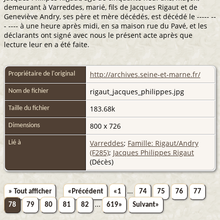
demeurant à Varreddes, marié, fils de Jacques Rigaut et de
Geneviève Andry, ses père et mère décédés, est décédé le ----- --
- ---- à une heure après midi, en sa maison rue du Pavé, et les
déclarants ont signé avec nous le présent acte après que
lecture leur en a été faite.
http://archives.seine-et-marne.fr/
Propriétaire de l'original
rigaut_jacques_philippes.jpg
Nom de fichier
183.68k
Taille du fichier
800 x 726
Dimensions
Varreddes
;
Famille: Rigaut/Andry
Lié à
(F285)
;
Jacques Philippes Rigaut
(Décès)
» Tout afficher
«Précédent
«1
...
74
75
76
77
78
79
80
81
82
...
619»
Suivant»