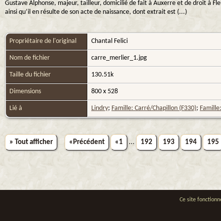
Gustave Alphonse, majeur, tailleur, domicilié de fait à Auxerre et de droit à Fle
ainsi qu’il en résulte de son acte de naissance, dont extrait est (...)
Propriétaire de l'original
Chantal Felici
Nom de fichier
carre_merlier_1.jpg
Taille du fichier
130.51k
Dimensions
800 x 528
Lié à
Lindry
;
Famille: Carré/Chapillon (F330)
;
Famille
» Tout afficher
«Précédent
«1
...
192
193
194
195
Ce site fonctionn