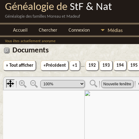
Généalogie de
StF & Nat
Généalogie des familles Moreau et Madeuf
Accueil
Chercher
Connexion
Médias
Vous êtes actuellement anonyme
Documents
» Tout afficher
«Précédent
«1
...
192
193
194
195