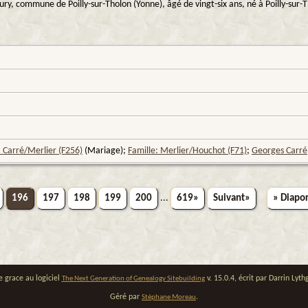
ury, commune de Poilly-sur-Tholon (Yonne), âgé de vingt-six ans, né à Poilly-sur-Th
: Carré/Merlier (F256)
(Mariage);
Famille: Merlier/Houchot (F71)
;
Georges Carré
196
197
198
199
200
...
619»
Suivant»
» Diapo
e grace au logiciel
v. 15.0.4, écrit par Darrin Ly
The Next Generation of Genealogy Sitebuilding
Géré par
.
Stéphane Moreau