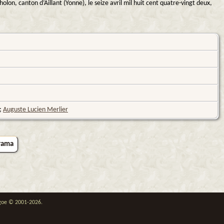
olon, canton d’Aillant (Yonne), le seize avril mil huit cent quatre-vingt deux,
;
Auguste Lucien Merlier
rama
thgoe © 2001-2026.