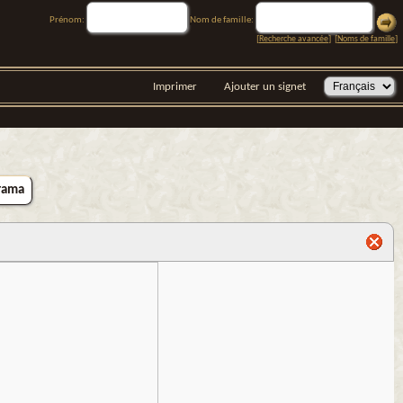
Prénom:
Nom de famille:
[
Recherche avancée
] [
Noms de famille
]
Imprimer
Ajouter un signet
rama