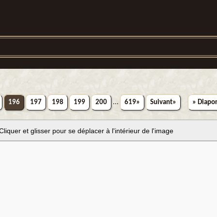
196
197
198
199
200
...
619»
Suivant»
» Diapo