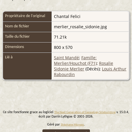
Chantal Felici
Propriétaire de l'original
merlier_rosalie_sidonie.jpg
Nom de fichier
71.21k
Taille du fichier
800 x 570
Dimensions
Saint Mandé
;
Famille:
Lié à
Merlier/Houchot (F71)
;
Rosalie
Sidonie Merlier
(Décès);
Louis Arthur
Rabourdin
Ce site fonctionne grace au logiciel
v. 15.0.4,
The Next Generation of Genealogy Sitebuilding
écrit par Darrin Lythgoe © 2001-2026.
Géré par
.
Stéphane Moreau