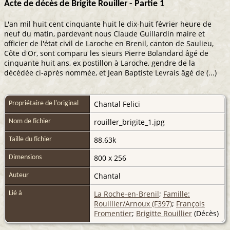
Acte de décès de Brigite Rouiller - Partie 1
L'an mil huit cent cinquante huit le dix-huit février heure de
neuf du matin, pardevant nous Claude Guillardin maire et
officier de l'état civil de Laroche en Brenil, canton de Saulieu,
Côte d'Or, sont comparu les sieurs Pierre Bolandard âgé de
cinquante huit ans, ex postillon à Laroche, gendre de la
décédée ci-après nommée, et Jean Baptiste Levrais âgé de (...)
Chantal Felici
Propriétaire de l'original
rouiller_brigite_1.jpg
Nom de fichier
88.63k
Taille du fichier
800 x 256
Dimensions
Chantal
Auteur
La Roche-en-Brenil
;
Famille:
Lié à
Rouillier/Arnoux (F397)
;
François
Fromentier
;
Brigitte Rouillier
(Décès)