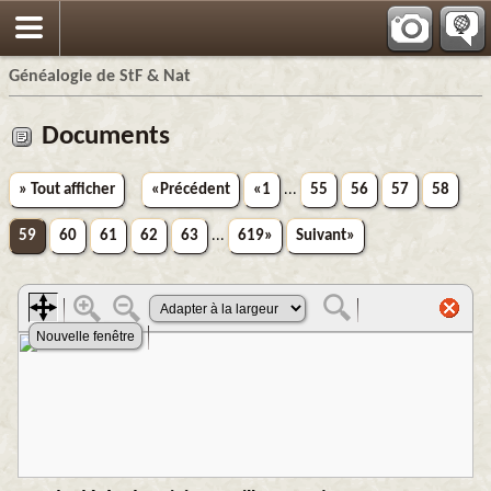
Généalogie de StF & Nat
Documents
» Tout afficher
«Précédent
«1
...
55
56
57
58
59
60
61
62
63
...
619»
Suivant»