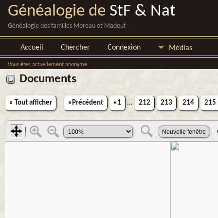
Généalogie de
StF & Nat
Généalogie des familles Moreau et Madeuf
Accueil
Chercher
Connexion
Médias
Vous êtes actuellement anonyme
Documents
» Tout afficher
«Précédent
«1
...
212
213
214
215