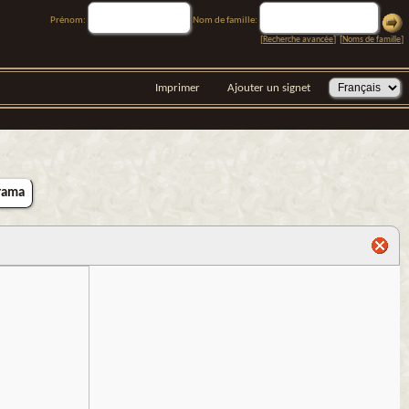
Prénom:
Nom de famille:
[
Recherche avancée
] [
Noms de famille
]
Imprimer
Ajouter un signet
rama