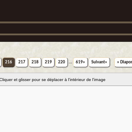
216
217
218
219
220
...
619»
Suivant»
» Diapo