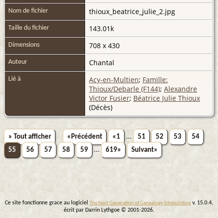
thioux_beatrice_julie_2.jpg
Nom de fichier
143.01k
Taille du fichier
708 x 430
Dimensions
Chantal
Auteur
Acy-en-Multien
;
Famille:
Lié à
Thioux/Debarle (F144)
;
Alexandre
Victor Fusier
;
Béatrice Julie Thioux
(Décès)
» Tout afficher
«Précédent
«1
...
51
52
53
54
55
56
57
58
59
...
619»
Suivant»
Ce site fonctionne grace au logiciel
v. 15.0.4,
The Next Generation of Genealogy Sitebuilding
écrit par Darrin Lythgoe © 2001-2026.