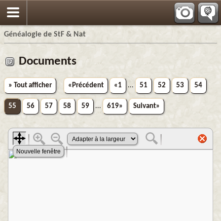
Généalogie de StF & Nat
Documents
» Tout afficher
«Précédent
«1
...
51
52
53
54
55
56
57
58
59
...
619»
Suivant»