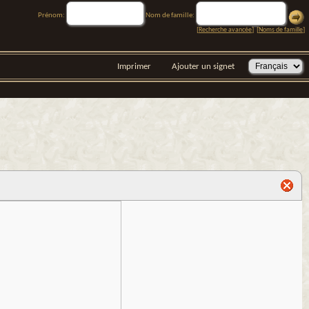
Prénom:
Nom de famille:
[
Recherche avancée
] [
Noms de famille
]
Imprimer
Ajouter un signet