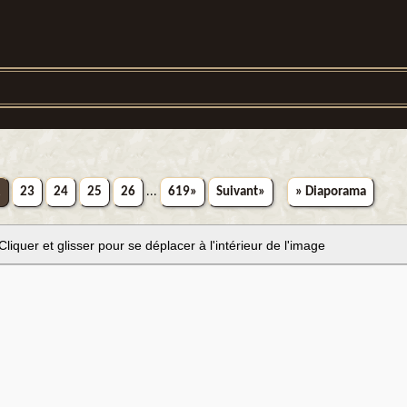
2
23
24
25
26
...
619»
Suivant»
» Diaporama