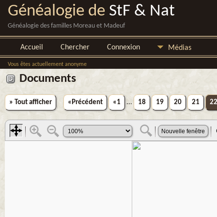
Généalogie de
StF & Nat
Généalogie des familles Moreau et Madeuf
Accueil
Chercher
Connexion
Médias
Vous êtes actuellement anonyme
Documents
» Tout afficher
«Précédent
«1
...
18
19
20
21
2