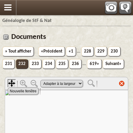
Généalogie de StF & Nat
Documents
» Tout afficher
«Précédent
«1
...
228
229
230
231
232
233
234
235
236
...
619»
Suivant»