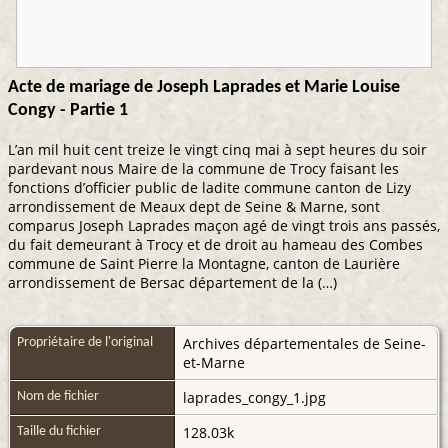
Acte de mariage de Joseph Laprades et Marie Louise
Congy - Partie 1
L’an mil huit cent treize le vingt cinq mai à sept heures du soir
pardevant nous Maire de la commune de Trocy faisant les
fonctions d’officier public de ladite commune canton de Lizy
arrondissement de Meaux dept de Seine & Marne, sont
comparus Joseph Laprades maçon agé de vingt trois ans passés,
du fait demeurant à Trocy et de droit au hameau des Combes
commune de Saint Pierre la Montagne, canton de Laurière
arrondissement de Bersac département de la (…)
Archives départementales de Seine-
Propriétaire de l'original
et-Marne
laprades_congy_1.jpg
Nom de fichier
128.03k
Taille du fichier