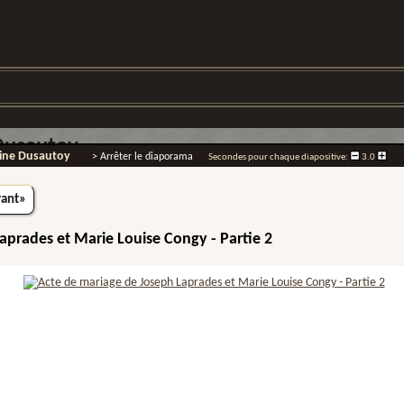
Dusautoy
aine Dusautoy
> Arrêter le diaporama
Secondes pour chaque diapositive:
3.0
vant»
aprades et Marie Louise Congy - Partie 2