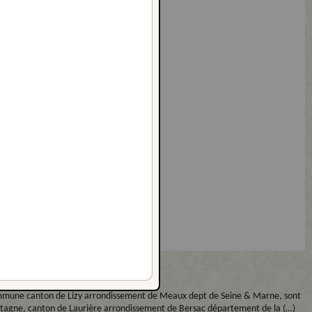
te commune canton de Lizy arrondissement de Meaux dept de Seine & Marne, sont
ntagne, canton de Laurière arrondissement de Bersac département de la (…)