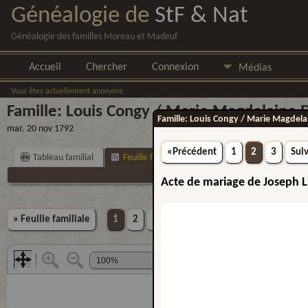
Généalogie de
StF & Nat
Généalogie des familles Moreau et Madeuf
Accueil
Chercher
Connexion
Médias
Vous êtes actuellement anonyme
Famille: Louis Congy / Marie Magdelaine 
Famille: Louis Congy / Marie Magdel
mar. 20 nov 1792
«Précédent
1
2
3
Sui
Tableau familial
Feuille familiale
Suggestion
Acte de mariage de Joseph L
» Feuille familiale
1
2
3
Suivant»
» Diaporama