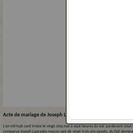
Acte de mariage de Joseph Laprades et Marie Louise Congy
L’an mil huit cent treize le vingt cinq mai à sept heures du soir pardevant n
comparus Joseph Laprades maçon agé de vingt trois ans passés, du fait deme