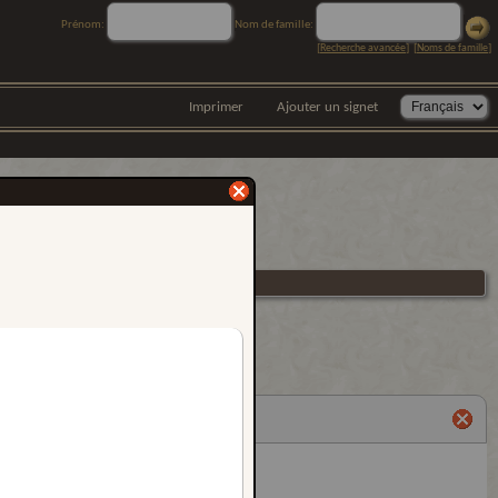
Prénom:
Nom de famille:
[
Recherche avancée
] [
Noms de famille
]
Imprimer
Ajouter un signet