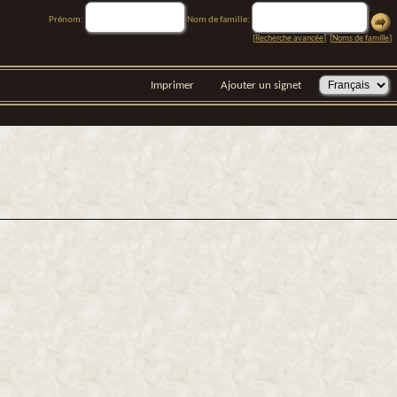
Prénom:
Nom de famille:
[
Recherche avancée
] [
Noms de famille
]
Imprimer
Ajouter un signet