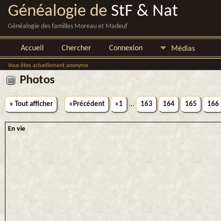
Généalogie de
StF & Nat
Généalogie des familles Moreau et Madeuf
Accueil
Chercher
Connexion
Médias
Vous êtes actuellement anonyme
Photos
» Tout afficher
«Précédent
«1
...
163
164
165
166
En vie