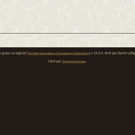
e grace au logiciel
v. 15.0.4, écrit par Darrin Ly
The Next Generation of Genealogy Sitebuilding
Géré par
.
Stéphane Moreau