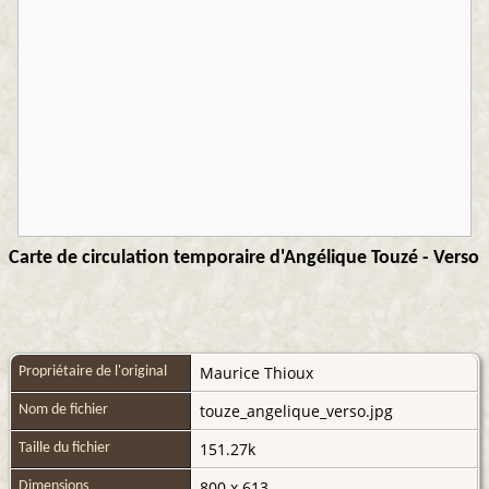
Carte de circulation temporaire d'Angélique Touzé - Verso
Maurice Thioux
Propriétaire de l'original
touze_angelique_verso.jpg
Nom de fichier
151.27k
Taille du fichier
800 x 613
Dimensions