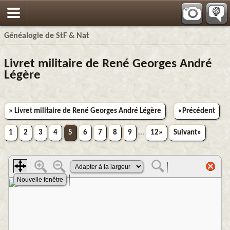
Généalogie de StF & Nat
Livret militaire de René Georges André
Légère
» Livret militaire de René Georges André Légère
«Précédent
1
2
3
4
5
6
7
8
9
...
12»
Suivant»