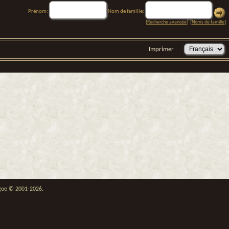
Prénom:
Nom de famille:
[
Recherche avancée
] [
Noms de famille
]
Imprimer
thgoe © 2001-2026.