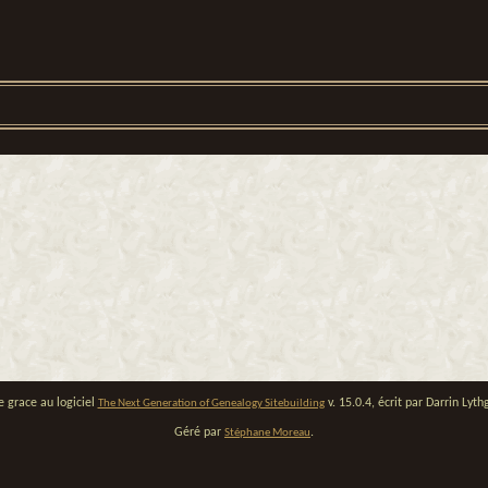
e grace au logiciel
v. 15.0.4, écrit par Darrin Ly
The Next Generation of Genealogy Sitebuilding
Géré par
.
Stéphane Moreau