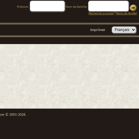
Prénom:
Nom de famille:
[
Recherche avancée
] [
Noms de famille
]
Imprimer
thgoe © 2001-2026.