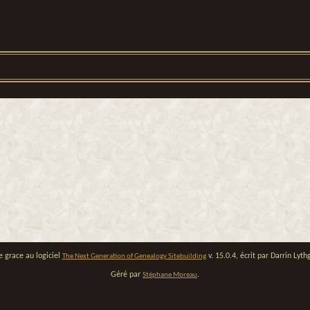
e grace au logiciel
v. 15.0.4, écrit par Darrin Ly
The Next Generation of Genealogy Sitebuilding
Géré par
.
Stéphane Moreau